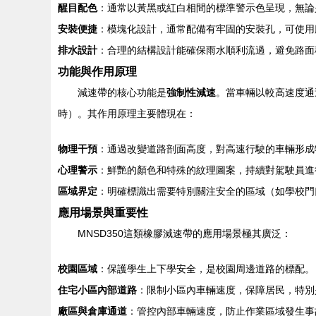
醒目配色
：通常以黃黑或紅白相間的標準警示色呈現，無論
安裝便捷
：模塊化設計，通常配備有牢固的安裝孔，可使用
排水設計
：合理的結構設計能確保雨水順利流過，避免路面
功能與作用原理
減速帶的核心功能是
強制性減速
。當車輛以較高速度通
時）。其作用原理主要體現在：
物理干預
：通過改變道路剖面高度，對高速行駛的車輛形成
心理警示
：鮮艷的顏色和特殊的紋理圖案，持續對駕駛員進
區域界定
：明確標識出需要特別關注安全的區域（如學校門
應用場景與重要性
MNSD350這類橡膠減速帶的應用場景極其廣泛：
校園區域
：保護學生上下學安全，是校園周邊道路的標配。
住宅小區內部道路
：限制小區內車輛速度，保障居民，特別
廠區與倉庫通道
：管控內部車輛速度，防止作業區域發生事