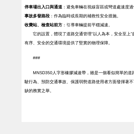
停車場出入口與通道
：避免車輛在視線盲區或彎道處速度過
事故多發路段
：作為臨時或長期的補救性安全措施。
收費站、檢查站前方
：引導車輛提前平穩減速。
它的設置，體現了道路交通管理“以人為本，安全至上
有序、安全的交通環境提供了堅實的物理保障。
###
MNSD350人字形橡膠減速帶，雖是一個看似簡單
駛行為、預防交通事故、保護弱勢道路使用者方面發揮著不
缺的務實之舉。