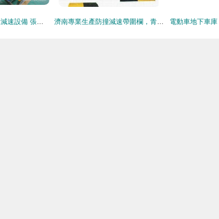
倒瓶殺菌設備與道路減速設備 張家港市鑫淼機械廠的雙重專業制造
濟南專業生產防撞減速帶圍欄，青島道路減速設備以質量為本