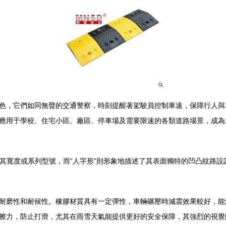
色，它們如同無聲的交通警察，時刻提醒著駕駛員控制車速，保障行人與車
應用于學校、住宅小區、廠區、停車場及需要限速的各類道路場景，成為
”通常指其寬度或系列型號，而“人字形”則形象地描述了其表面獨特的凹凸紋
耐磨性和耐候性。橡膠材質具有一定彈性，車輛碾壓時減震效果較好，能
擦力，防止打滑，尤其在雨雪天氣能提供更好的安全保障，其強烈的視覺