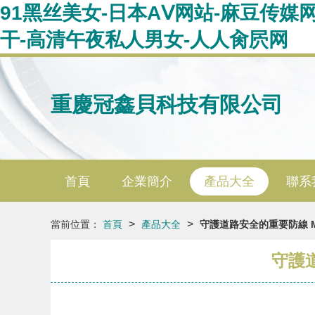
91黑丝美女-日本AⅤ网站-麻豆传媒
干-高清午夜私人男女-人人肏屄网
重慶冠鑫貝科技有限公司
首頁
企業簡介
產品大全
聯系
>
>
當前位置：
首頁
產品大全
守護道路安全的重要防線 M
守護