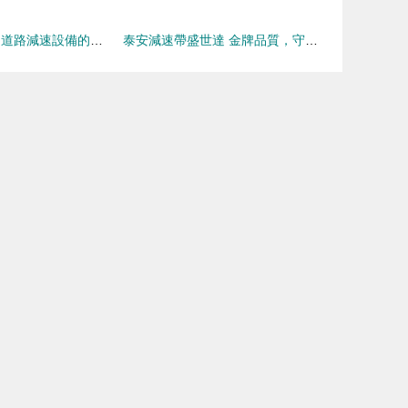
電動車地下車庫 道路減速設備的必要性與選擇
泰安減速帶盛世達 金牌品質，守護道路安全——青島拓興達專業供應商解析