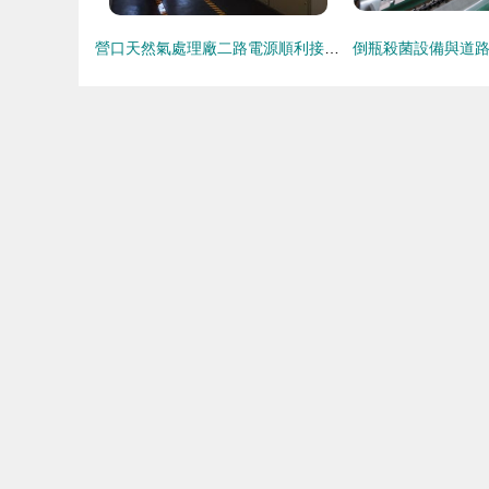
營口天然氣處理廠二路電源順利接入，道路減速設備提升運行安全