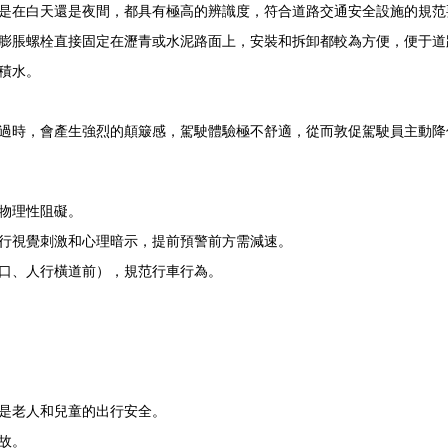
是在白天還是夜間，都具有極高的辨識度，符合道路交通安全設施的規范
膨脹螺栓直接固定在瀝青或水泥路面上，安裝和拆卸都較為方便，便于道
積水。
過時，會產生強烈的顛簸感，駕駛體驗極不舒適，從而敦促駕駛員主動降低車
物理性阻礙。
行視覺刺激和心理暗示，提前預警前方需減速。
口、人行橫道前），規范行車行為。
是老人和兒童的出行安全。
故。